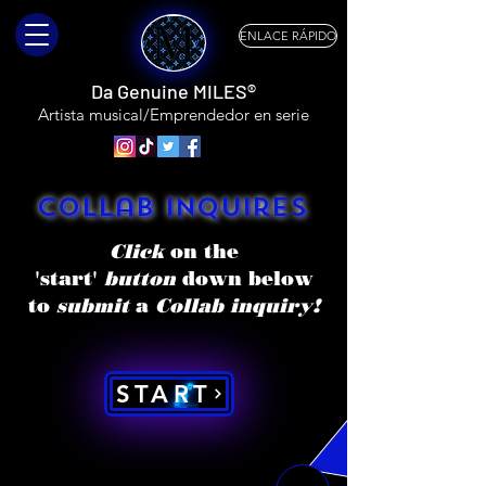
ENLACE RÁPIDO
Da Genuine MILES®
Artista musical/Emprendedor en serie
Collab Inquires
Click
on the
'start'
button
down below
to
submit
a
Collab inquiry!
START